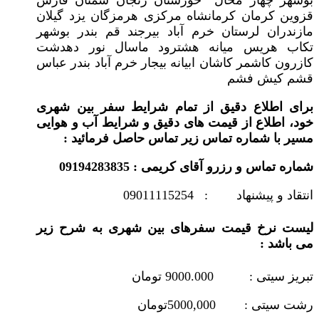
بوشهر چهار محال خوزستان زنجان سمنان فارس
قزوین کرمان کرمانشاه مرکزی هرمزگان یزد گیلان
مازندران لرستان خرم آباد بیرجند قم بندر بوشهر
تکاب هریس میانه هشترود ماسال نور دهدشت
کازرون کاشمر کاشان ابیانه بیجار خرم آباد بندر عباس
قشم کیش فشم
برای اطلاع دقیق از تمام شرایط سفر بین شهری
خود، اطلاع از قیمت های دقیق و شرایط آب و هوایی
مسیر با شماره تماس زیر تماس حاصل فرمائید :
شماره تماس و رزرو آقای کریمی : 09194283835
انتقاد و پیشنهاد : 09011115254
لیست نرخ قیمت سفرهای بین شهری به شرح زیر
می باشد :
تبریز سیتی : 9000.000 تومان
رشت سیتی : 5000,000تومان