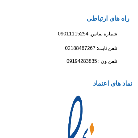
راه های ارتباطی
شماره تماس: 09011115254
تلفن ثابت: 02188487267
تلفن ون : 09194283835
نماد های اعتماد