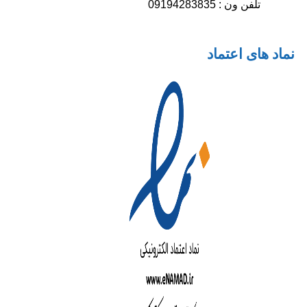
تلفن ون : 09194283835
نماد های اعتماد