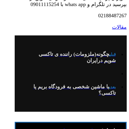
بپرسید در تلگرام و whats app با 09011115254
02188487267
مقالات
چگونه(ملزومات) راننده ی تاکسی
قبلی
شویم درایران
با ماشین شخصی به فرودگاه بریم یا
بعدی
تاکسی؟