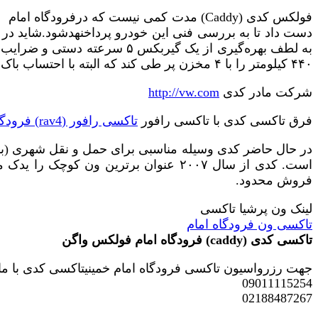
فولکس کدی (Caddy) مدت کمی نیست که درفرود
۴۴۰ کیلومتر را با ۴ مخزن پر طی کند که البته با احتساب باک بنزین ۱۳ لیتری این مسافت تا ۵۷۰ کیلومتر قابل افزایش است.
شرکت مادر کدی
http://vw.com
فرق تاکسی کدی با تاکسی رافور
تاکسی رافور (rav4) فرودگاه بین المللی امام خمینی
است. کدی از سال ۲۰۰۷ عنوان برترین ون
فروش محدود.
لینک ون پرشیا تاکسی
تاکسی ون فرودگاه امام
تاکسی کدی (caddy) فرودگاه امام فولکس واگن
جهت رزرواسیون تاکسی فرودگاه امام خمینیتاکسی کدی با ما 
09011115254
02188487267