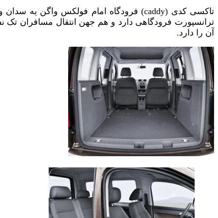
تاکسی کدی (caddy) فرودگاه امام فولکس واگن یه سدان و همچنین اس یو وی و در عین حال یه مینی ون میباشد.این نوع
ترانسپورت فرودگاهی دارد و هم جهن انتقال مسافران تک نف
آن را دارد.