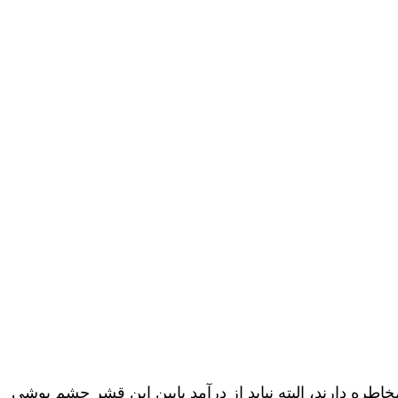
ره دارند، البته نباید از درآمد پایین این قشر چشم پوشی