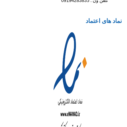
تلفن ون : 09194283835
نماد های اعتماد